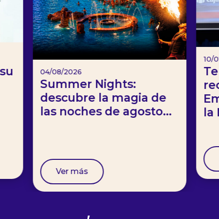
10/
 su
Te
04/08/2026
Summer Nights:
re
descubre la magia de
Em
las noches de agosto...
la
Ver más