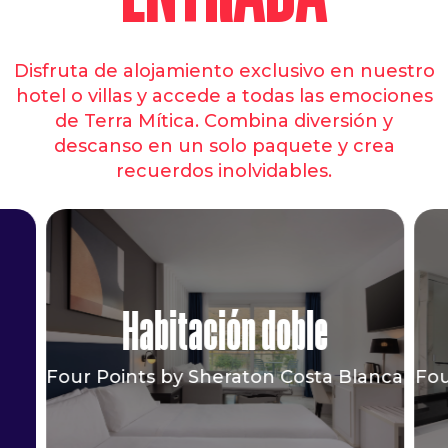
Summer Nights at
Terra Mítica ✨✨✨
#terramítica
#terramíticasummernigh
Disfruta de alojamiento exclusivo en nuestro
#parquetemático
#benidorm
hotel o villas y accede a todas las emociones
de Terra Mítica. Combina diversión y
descanso en un solo paquete y crea
recuerdos inolvidables.
Habitación doble
Four Points by Sheraton Costa Blanca
Fou