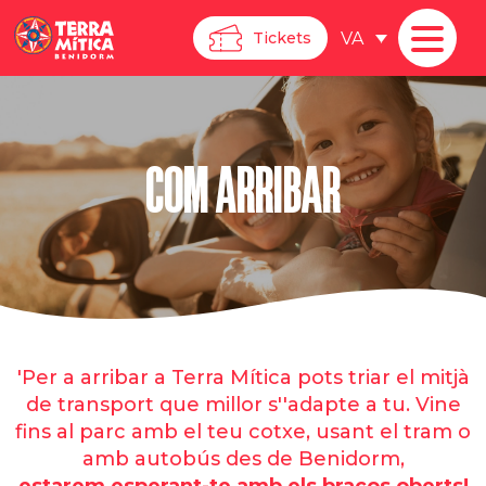
VA
Tickets
COM ARRIBAR
'Per a arribar a Terra Mítica pots triar el mitjà
de transport que millor s''adapte a tu. Vine
fins al parc amb el teu cotxe, usant el tram o
amb autobús des de Benidorm,
estarem esperant-te amb els braços oberts!