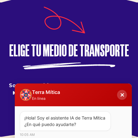
#terramiticapark
ELIGE TU MEDIO DE TRANSPORTE
Som a
43 quilòmetres d'Alacant b>,
465 de
Terra Mítica
Madrid b>,
483 de Barcelona b>,
650 de
✕
En línea
Valladolid b> i
627 de Sevilla b>
¡Hola! Soy el asistente IA de Terra Mítica  
¿En qué puedo ayudarte?
10:05 AM