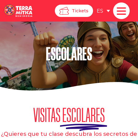
ES
Tickets
ESCOLARES
VISITAS
ESCOLARES
¿Quieres que tu clase descubra los secretos de