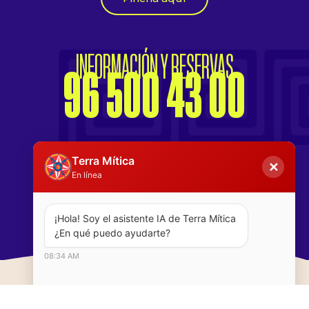
INFORMACIÓN Y RESERVAS
96 500 43 00
Terra Mítica
✕
En línea
#terramiticapark
¡Hola! Soy el asistente IA de Terra Mítica  
¿En qué puedo ayudarte?
08:34 AM