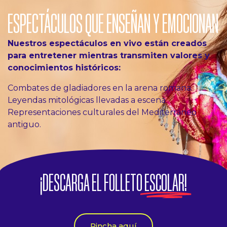
ESPECTÁCULOS QUE ENSEÑAN Y EMOCIONAN
Nuestros espectáculos en vivo están creados
para entretener mientras transmiten valores y
conocimientos históricos:
Combates de gladiadores en la arena romana.
Leyendas mitológicas llevadas a escena.
Representaciones culturales del Mediterráneo
antiguo.
¡DESCARGA EL FOLLETO
ESCOLAR!
Pincha aquí