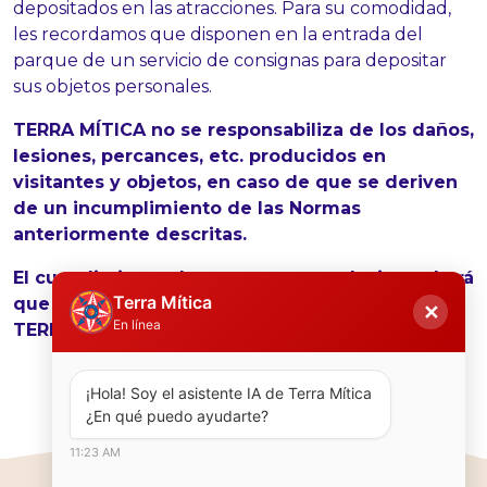
depositados en las atracciones. Para su comodidad,
les recordamos que disponen en la entrada del
parque de un servicio de consignas para depositar
sus objetos personales.
TERRA MÍTICA no se responsabiliza de los daños,
lesiones, percances, etc. producidos en
visitantes y objetos, en caso de que se deriven
de un incumplimiento de las Normas
anteriormente descritas.
El cumplimiento de estas recomendaciones hará
Terra Mítica
que su estancia y la del resto de visitantes a
✕
En línea
TERRA MÍTICA sea más agradable.
¡Hola! Soy el asistente IA de Terra Mítica  
¿En qué puedo ayudarte?
11:23 AM