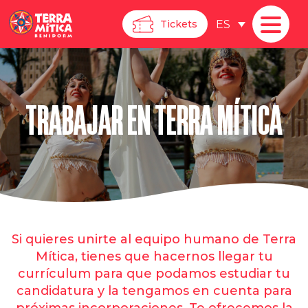
ES
Tickets
TRABAJAR EN TERRA MÍTICA
Si quieres unirte al equipo humano de Terra
Mítica, tienes que hacernos llegar tu
currículum para que podamos estudiar tu
candidatura y la tengamos en cuenta para
próximas incorporaciones. Te ofrecemos la