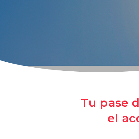
Tu pase 
el a