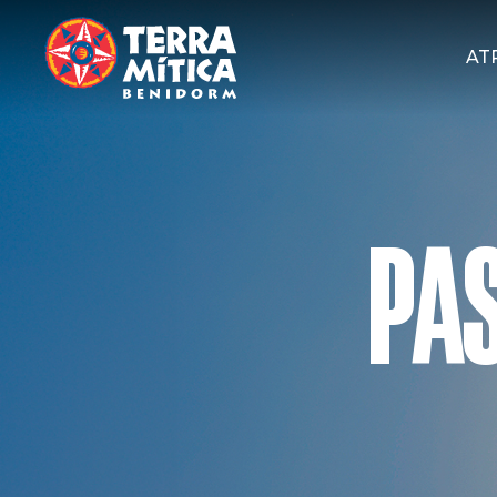
AT
PA