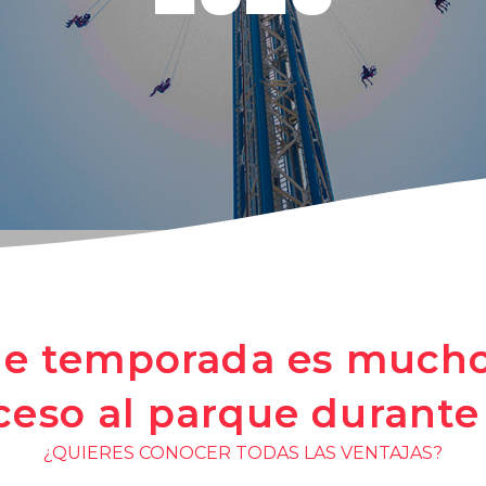
de temporada es much
cceso al parque durante
¿QUIERES CONOCER TODAS LAS VENTAJAS?