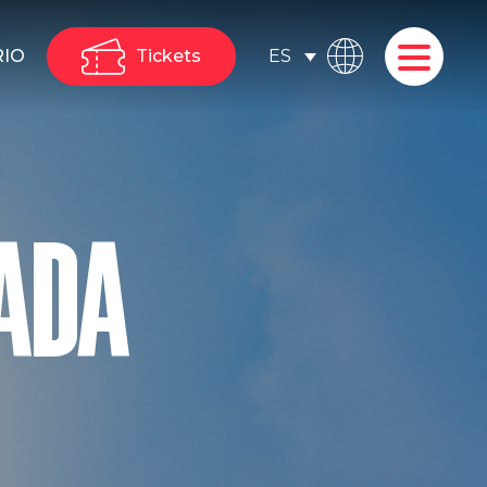
RIO
Tickets
ES
ADA