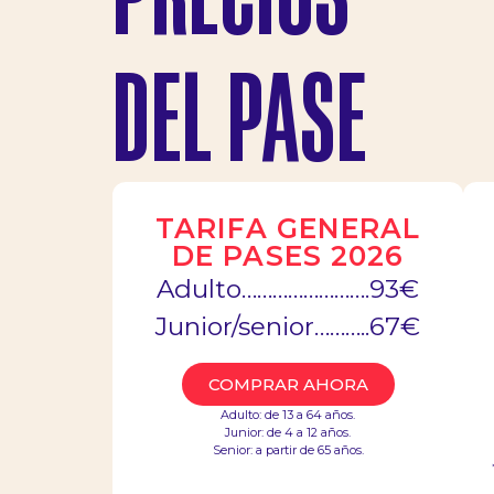
DEL PASE
TARIFA GENERAL
DE PASES 2026
Adulto…………………….93€
Junior/senior………..67€
COMPRAR AHORA
Adulto: de 13 a 64 años.
Junior: de 4 a 12 años.
Aviso legal
Política de privacidad
Política de cooki
Senior: a partir de 65 años.